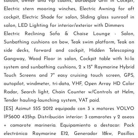
saloon, owner and vip cabins, Barbeque Grill in Cockpit,
Electric stern mooring winches, Electric Awning for aft
cockpit, Electric Shade for salon, Sliding glass sunroof in
salon, LED Lighting for interior/exterior with Dimmers
Electric Reclining Sofa & Chaise Lounge - Salon,
Sunbathing cushions on bow, Teak swim platform, Teak on
side decks, forward and cockpit, Hidden Telescoping
Gangway, Wood Floor in salon, Cockpit table with hi-lo
system and sunbathing cushions, 2 x 15" Raymarine Hybrid
Touch Screens and 7" easy cruising touch screen, GPS,
autopilot, windmeter, tri-data, VHF, Open Array HD Color
Radar, Search light, Chain Counter w/Controls at Helm,
Tender hauling-launching system, VAT paid.
[ES] Azimut 55S 2012 equipado con 3 x motores VOLVO
IPS600 435hp. Distribución interior: 3 camarotes y 2 aseos
+ camarote marinería. Equipamiento a destacar: Pack
electrónica Raymarine E12, Generador 18kw, Pasillos