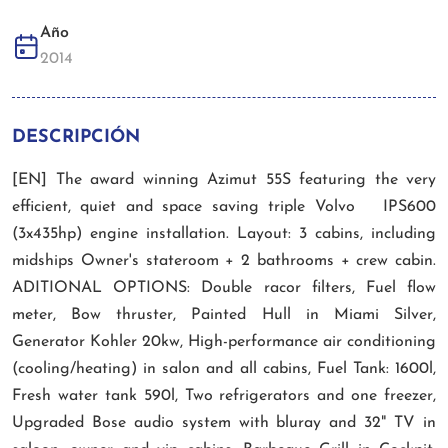
Año
2014
DESCRIPCIÓN
[EN] The award winning Azimut 55S featuring the very
efficient, quiet and space saving triple Volvo IPS600
(3x435hp) engine installation. Layout: 3 cabins, including
midships Owner's stateroom + 2 bathrooms + crew cabin.
ADITIONAL OPTIONS: Double racor filters, Fuel flow
meter, Bow thruster, Painted Hull in Miami Silver,
Generator Kohler 20kw, High-performance air conditioning
(cooling/heating) in salon and all cabins, Fuel Tank: 1600l,
Fresh water tank 590l, Two refrigerators and one freezer,
Upgraded Bose audio system with bluray and 32" TV in