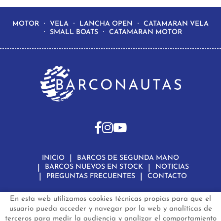
MOTOR
VELA
LANCHA OPEN
CATAMARAN VELA
SMALL BOATS
CATAMARAN MOTOR
INICIO
BARCOS DE SEGUNDA MANO
BARCOS NUEVOS EN STOCK
NOTICIAS
PREGUNTAS FRECUENTES
CONTACTO
En esta web utilizamos cookies técnicas propias para que el
Aviso Legal
Política de Privacidad de Datos
Política de Cookies
Configuración de Cookies
usuario pueda acceder y navegar por la web y analíticas de
terceros para medir la audiencia y analizar el comportamiento