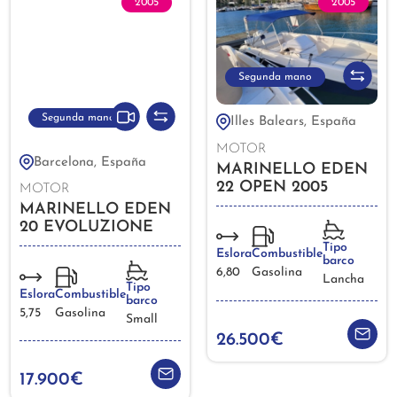
2005
2005
Segunda mano
Segunda mano
Illes Balears, España
MOTOR
Barcelona, España
MARINELLO EDEN
22 OPEN 2005
MOTOR
MARINELLO EDEN
20 EVOLUZIONE
2005
Tipo
Eslora
Combustible
barco
6,80
Gasolina
Lancha
Tipo
Eslora
Combustible
barco
5,75
Gasolina
Small
26.500€
17.900€