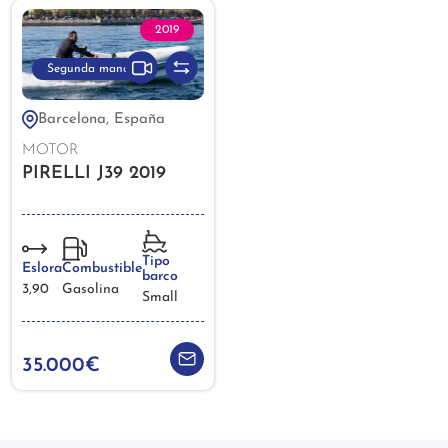
2019
Segunda mano
Barcelona, España
MOTOR
PIRELLI J39 2019
Tipo
Eslora
Combustible
barco
3,90
Gasolina
Small
35.000€