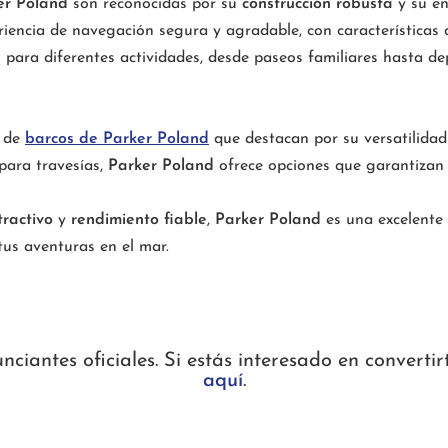
er Poland
son reconocidas por su
construcción robusta
y su e
iencia de navegación segura y agradable, con características
s para diferentes actividades, desde paseos familiares hasta d
d de
barcos de Parker Poland
que destacan por su versatilidad
para travesías,
Parker Poland
ofrece opciones que garantizan 
tractivo
y
rendimiento fiable
,
Parker Poland
es una excelente
us aventuras en el mar.
iantes oficiales. Si estás interesado en convertir
aquí
.