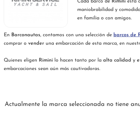
Cada barco de
Rimini
está d
maniobrabilidad y comodidad
en familia o con amigos.
En
Barconautas
, contamos con una selección de
barcos de R
comprar o
vender
una embarcación de esta marca, en nuestr
Quienes eligen
Rimini
lo hacen tanto por la
alta calidad
y
e
embarcaciones sean aún más cautivadoras.
Actualmente la marca seleccionada no tiene anunc