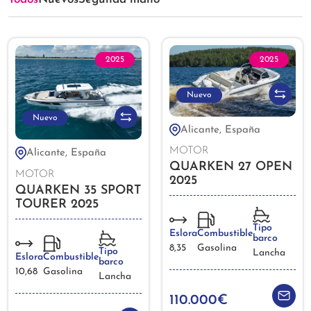
2025
2025
Nuevo
Nuevo
Alicante, España
MOTOR
Alicante, España
QUARKEN 27 OPEN
MOTOR
2025
QUARKEN 35 SPORT
TOURER 2025
Tipo
Eslora
Combustible
barco
8,35
Gasolina
Tipo
Lancha
Eslora
Combustible
barco
10,68
Gasolina
Lancha
110.000€