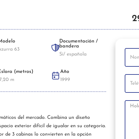
2
Modelo
Documentación /
bandera
Azurra 63
Sí/ española
Eslora (metros)
Año
17,20 m
1999
emáticos del mercado. Combina un diseño
acio exterior difícil de igualar en su categoría.
ior de 3 cabinas lo convierten en la opción