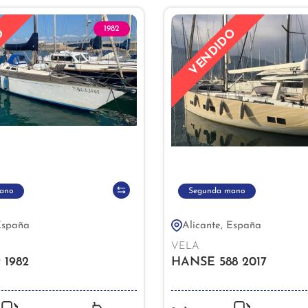
1982
O
VENDIDO
ano
Segunda mano
España
Alicante, España
VELA
 1982
HANSE 588 2017