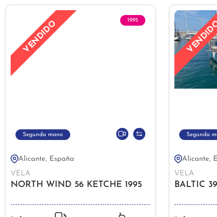
1995
VENDIDO
VENDID
Segunda mano
Segunda m
Alicante, España
Alicante, 
VELA
VELA
NORTH WIND 56 KETCHE 1995
BALTIC 39