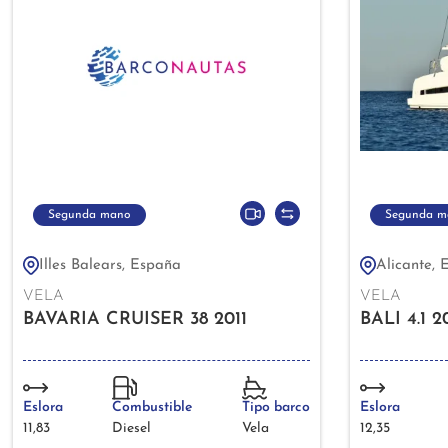
Segunda mano
Segunda m
Illes Balears, España
Alicante, 
VELA
VELA
BAVARIA CRUISER 38 2011
BALI 4.1 2
Eslora
Combustible
Tipo barco
Eslora
11,83
Diesel
Vela
12,35