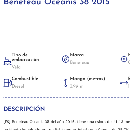
Beneteau Oceanis 38 2015
Tipo de
Marca
embarcación
Beneteau
Vela
Combustible
Manga (metros)
Diesel
3,99 m
1
DESCRIPCIÓN
[ES] Beneteau Oceanis 38 del año 2015, tiene una eslora de 11,13 met
resistente Impulsado por un fiable motor intraborda Yanmar de 29 CV 