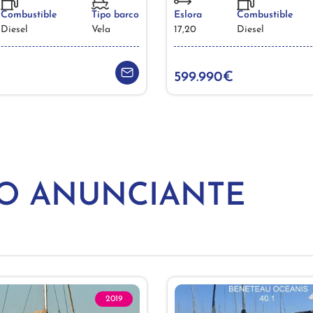
Combustible
Tipo barco
Eslora
Combustible
Diesel
Vela
17,20
Diesel
599.990€
MO ANUNCIANTE
2019