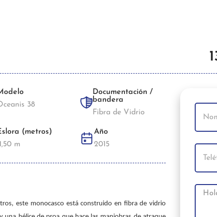
1
Modelo
Documentación /
bandera
Oceanis 38
Fibra de Vidrio
Eslora (metros)
Año
1,50 m
2015
ros, este monocasco está construido en fibra de vidrio
y una hélice de proa que hace las maniobras de atraque