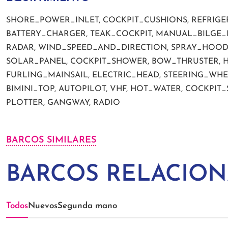
SHORE_POWER_INLET, COCKPIT_CUSHIONS, REFRIG
BATTERY_CHARGER, TEAK_COCKPIT, MANUAL_BILGE_P
RADAR, WIND_SPEED_AND_DIRECTION, SPRAY_HOOD,
SOLAR_PANEL, COCKPIT_SHOWER, BOW_THRUSTER, 
FURLING_MAINSAIL, ELECTRIC_HEAD, STEERING_WHEE
BIMINI_TOP, AUTOPILOT, VHF, HOT_WATER, COCKPIT_
PLOTTER, GANGWAY, RADIO
BARCOS SIMILARES
BARCOS RELACIO
Todos
Nuevos
Segunda mano