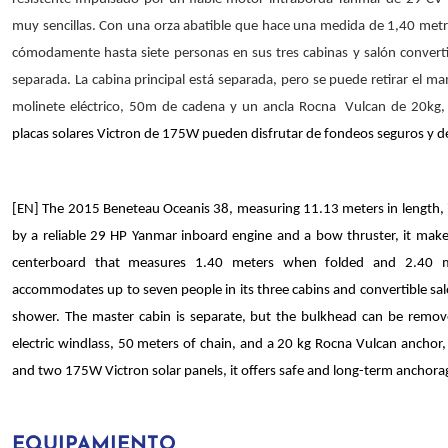
muy sencillas.
Con una orza abatible que hace una medida de 1,40 metro
cómodamente hasta siete personas en sus tres cabinas y salón conver
separada. La cabina principal está separada, pero se puede retirar el 
molinete eléctrico, 50m de cadena y un ancla Rocna Vulcan de 20kg, 
placas solares Victron de 175W pueden disfrutar de fondeos seguros y de
[EN] The 2015 Beneteau Oceanis 38, measuring 11.13 meters in length, i
by a reliable 29 HP Yanmar inboard engine and a bow thruster, it makes
centerboard that measures 1.40 meters when folded and 2.40 
accommodates up to seven people in its three cabins and convertible sa
shower. The master cabin is separate, but the bulkhead can be remov
electric windlass, 50 meters of chain, and a 20 kg Rocna Vulcan anch
and two 175W Victron solar panels, it offers safe and long-term anchora
EQUIPAMIENTO