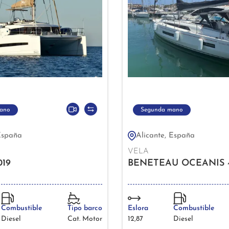
ano
Segunda mano
España
Alicante, España
VELA
019
BENETEAU OCEANIS 40
Combustible
Tipo barco
Eslora
Combustible
Diesel
Cat. Motor
12,87
Diesel