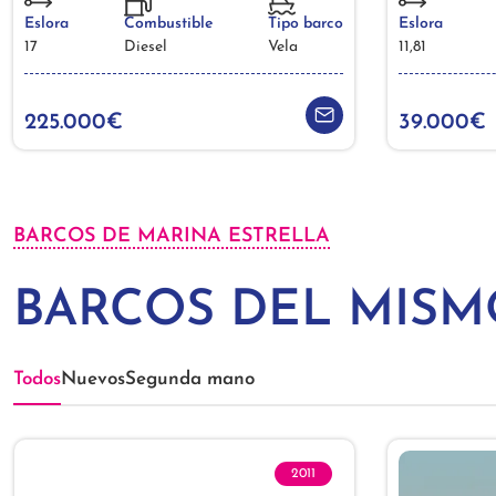
Eslora
Combustible
Tipo barco
Eslora
17
Diesel
Vela
11,81
225.000€
39.000€
BARCOS DE MARINA ESTRELLA
BARCOS DEL MIS
Todos
Nuevos
Segunda mano
2011