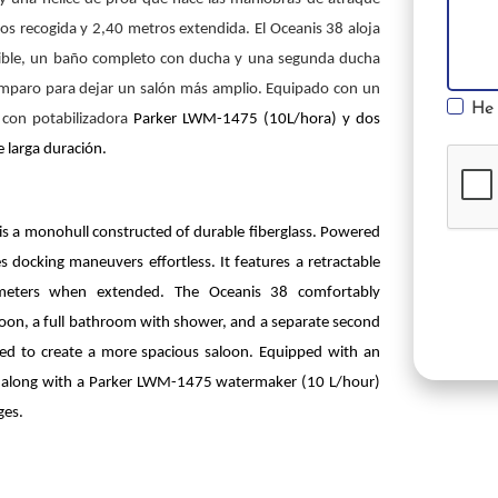
s recogida y 2,40 metros extendida. El Oceanis 38 aloja
tible, un baño completo con ducha y una segunda ducha
mamparo para dejar un salón más amplio.
Equipado con un
He 
con potabilizadora
Parker LWM-1475 (10L/hora) y dos
 larga duración.
s a monohull constructed of durable fiberglass. Powered
 docking maneuvers effortless. It features a retractable
meters when extended. The Oceanis 38 comfortably
loon, a full bathroom with shower, and a separate second
ed to create a more spacious saloon. Equipped with an
or, along with a Parker LWM-1475 watermaker (10 L/hour)
ges.