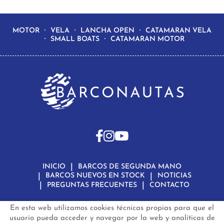
MOTOR
VELA
LANCHA OPEN
CATAMARAN VELA
SMALL BOATS
CATAMARAN MOTOR
INICIO
BARCOS DE SEGUNDA MANO
BARCOS NUEVOS EN STOCK
NOTICIAS
PREGUNTAS FRECUENTES
CONTACTO
En esta web utilizamos cookies técnicas propias para que el
Aviso Legal
Política de Privacidad de Datos
Política de Cookies
Configuración de Cookies
usuario pueda acceder y navegar por la web y analíticas de