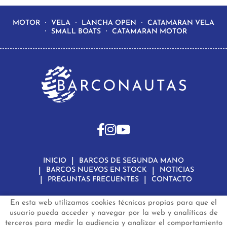
MOTOR
VELA
LANCHA OPEN
CATAMARAN VELA
SMALL BOATS
CATAMARAN MOTOR
INICIO
BARCOS DE SEGUNDA MANO
BARCOS NUEVOS EN STOCK
NOTICIAS
PREGUNTAS FRECUENTES
CONTACTO
En esta web utilizamos cookies técnicas propias para que el
Aviso Legal
Política de Privacidad de Datos
Política de Cookies
Configuración de Cookies
usuario pueda acceder y navegar por la web y analíticas de
terceros para medir la audiencia y analizar el comportamiento