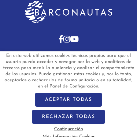
En esta web utilizamos cookies técnicas propias para que el
INICIO
BARCOS DE SEGUNDA MANO
usuario pueda acceder y navegar por la web y analíticas de
BARCOS NUEVOS EN STOCK
NOTICIAS
terceros para medir la audiencia y analizar el comportamiento
PREGUNTAS FRECUENTES
CONTACTO
de los usuarios. Puede gestionar estas cookies y, por lo tanto,
aceptarlas o rechazarlas de forma unitaria o en su totalidad,
Aviso Legal
Política de Privacidad de Datos
en el Panel de Configuración.
Política de Cookies
Configuración de Cookies
barconautas.com
© 2024 - Diseño y programación por
Edina.es
ACEPTAR TODAS
RECHAZAR TODAS
Configuración
Más Información Cookies