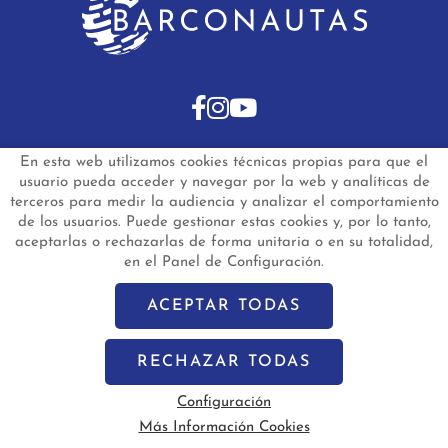
En esta web utilizamos cookies técnicas propias para que el
INICIO
BARCOS DE SEGUNDA MANO
usuario pueda acceder y navegar por la web y analíticas de
BARCOS NUEVOS EN STOCK
NOTICIAS
terceros para medir la audiencia y analizar el comportamiento
PREGUNTAS FRECUENTES
CONTACTO
de los usuarios. Puede gestionar estas cookies y, por lo tanto,
aceptarlas o rechazarlas de forma unitaria o en su totalidad,
Aviso Legal
Política de Privacidad de Datos
en el Panel de Configuración.
Política de Cookies
Configuración de Cookies
barconautas.com
© 2024 - Diseño y programación por
Edina.es
ACEPTAR TODAS
RECHAZAR TODAS
Configuración
Más Información Cookies
Vela
Motor
Segunda Mano
Nuevo