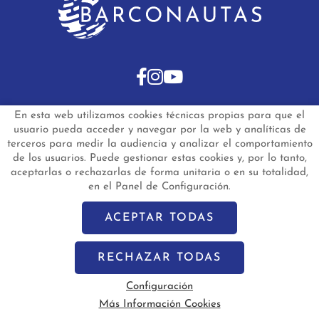
En esta web utilizamos cookies técnicas propias para que el
INICIO
BARCOS DE SEGUNDA MANO
usuario pueda acceder y navegar por la web y analíticas de
BARCOS NUEVOS EN STOCK
NOTICIAS
terceros para medir la audiencia y analizar el comportamiento
PREGUNTAS FRECUENTES
CONTACTO
de los usuarios. Puede gestionar estas cookies y, por lo tanto,
aceptarlas o rechazarlas de forma unitaria o en su totalidad,
Aviso Legal
Política de Privacidad de Datos
en el Panel de Configuración.
Política de Cookies
Configuración de Cookies
barconautas.com
© 2024 - Diseño y programación por
Edina.es
ACEPTAR TODAS
RECHAZAR TODAS
Configuración
Más Información Cookies
Vela
Motor
Segunda Mano
Nuevo