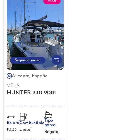
2001
Segunda mano
Alicante, España
VELA
HUNTER 340 2001
Tipo
Eslora
Combustible
barco
10,33
Diesel
Regata,