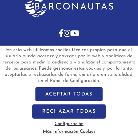
En esta web utilizamos cookies técnicas propias para que el
INICIO
BARCOS DE SEGUNDA MANO
usuario pueda acceder y navegar por la web y analíticas de
BARCOS NUEVOS EN STOCK
NOTICIAS
terceros para medir la audiencia y analizar el comportamiento
PREGUNTAS FRECUENTES
CONTACTO
de los usuarios. Puede gestionar estas cookies y, por lo tanto,
aceptarlas o rechazarlas de forma unitaria o en su totalidad,
Aviso Legal
Política de Privacidad de Datos
en el Panel de Configuración.
Política de Cookies
Configuración de Cookies
barconautas.com
© 2024 - Diseño y programación por
Edina.es
ACEPTAR TODAS
RECHAZAR TODAS
Configuración
Más Información Cookies
Vela
Motor
Segunda Mano
Nuevo