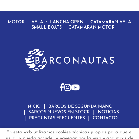
MOTOR
VELA
LANCHA OPEN
CATAMARAN VELA
SMALL BOATS
CATAMARAN MOTOR
INICIO
BARCOS DE SEGUNDA MANO
BARCOS NUEVOS EN STOCK
NOTICIAS
PREGUNTAS FRECUENTES
CONTACTO
En esta web utilizamos cookies técnicas propias para que el
Aviso Legal
Política de Privacidad de Datos
Política de Cookies
Configuración de Cookies
usuario pueda acceder y navegar por la web y analíticas de