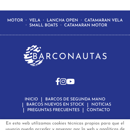
MOTOR
VELA
LANCHA OPEN
CATAMARAN VELA
SMALL BOATS
CATAMARAN MOTOR
INICIO
BARCOS DE SEGUNDA MANO
BARCOS NUEVOS EN STOCK
NOTICIAS
PREGUNTAS FRECUENTES
CONTACTO
En esta web utilizamos cookies técnicas propias para que el
Aviso Legal
Política de Privacidad de Datos
Política de Cookies
Configuración de Cookies
usuario pueda acceder y navegar por la web y analíticas de