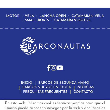
MOTOR
VELA
LANCHA OPEN
CATAMARAN VELA
SMALL BOATS
CATAMARAN MOTOR
INICIO
BARCOS DE SEGUNDA MANO
BARCOS NUEVOS EN STOCK
NOTICIAS
PREGUNTAS FRECUENTES
CONTACTO
En esta web utilizamos cookies técnicas propias para que el
Aviso Legal
Política de Privacidad de Datos
Política de Cookies
Configuración de Cookies
usuario pueda acceder y navegar por la web y analíticas de