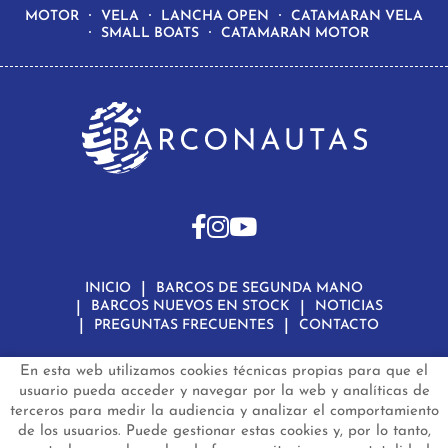
MOTOR
VELA
LANCHA OPEN
CATAMARAN VELA
SMALL BOATS
CATAMARAN MOTOR
INICIO
BARCOS DE SEGUNDA MANO
BARCOS NUEVOS EN STOCK
NOTICIAS
PREGUNTAS FRECUENTES
CONTACTO
En esta web utilizamos cookies técnicas propias para que el
Aviso Legal
Política de Privacidad de Datos
Política de Cookies
Configuración de Cookies
usuario pueda acceder y navegar por la web y analíticas de
terceros para medir la audiencia y analizar el comportamiento
barconautas.com
© 2024 - Diseño y programación por
Edina.es
de los usuarios. Puede gestionar estas cookies y, por lo tanto,