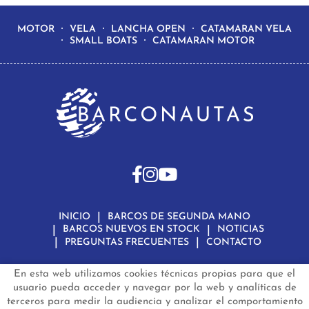
MOTOR
VELA
LANCHA OPEN
CATAMARAN VELA
SMALL BOATS
CATAMARAN MOTOR
INICIO
BARCOS DE SEGUNDA MANO
BARCOS NUEVOS EN STOCK
NOTICIAS
PREGUNTAS FRECUENTES
CONTACTO
En esta web utilizamos cookies técnicas propias para que el
Aviso Legal
Política de Privacidad de Datos
Política de Cookies
Configuración de Cookies
usuario pueda acceder y navegar por la web y analíticas de
terceros para medir la audiencia y analizar el comportamiento
barconautas.com
© 2024 - Diseño y programación por
Edina.es