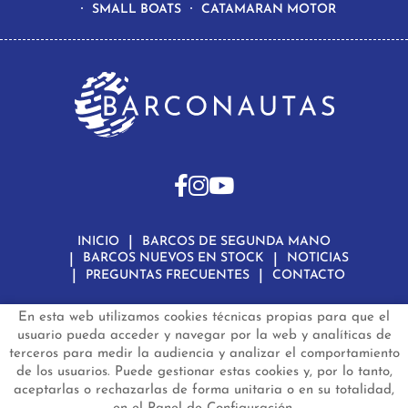
SMALL BOATS
CATAMARAN MOTOR
INICIO
BARCOS DE SEGUNDA MANO
BARCOS NUEVOS EN STOCK
NOTICIAS
PREGUNTAS FRECUENTES
CONTACTO
En esta web utilizamos cookies técnicas propias para que el
Aviso Legal
Política de Privacidad de Datos
Política de Cookies
Configuración de Cookies
usuario pueda acceder y navegar por la web y analíticas de
terceros para medir la audiencia y analizar el comportamiento
barconautas.com
© 2024 - Diseño y programación por
Edina.es
de los usuarios. Puede gestionar estas cookies y, por lo tanto,
aceptarlas o rechazarlas de forma unitaria o en su totalidad,