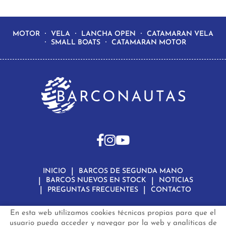
MOTOR
VELA
LANCHA OPEN
CATAMARAN VELA
SMALL BOATS
CATAMARAN MOTOR
INICIO
BARCOS DE SEGUNDA MANO
BARCOS NUEVOS EN STOCK
NOTICIAS
PREGUNTAS FRECUENTES
CONTACTO
En esta web utilizamos cookies técnicas propias para que el
Aviso Legal
Política de Privacidad de Datos
Política de Cookies
Configuración de Cookies
usuario pueda acceder y navegar por la web y analíticas de