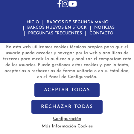
INICIO
BARCOS DE SEGUNDA MANO
BARCOS NUEVOS EN STOCK
NOTICIAS
PREGUNTAS FRECUENTES
CONTACTO
En esta web utilizamos cookies técnicas propias para que el
Aviso Legal
Política de Privacidad de Datos
Política de Cookies
Configuración de Cookies
usuario pueda acceder y navegar por la web y analíticas de
terceros para medir la audiencia y analizar el comportamiento
barconautas.com
© 2024 - Diseño y programación por
Edina.es
de los usuarios. Puede gestionar estas cookies y, por lo tanto,
aceptarlas o rechazarlas de forma unitaria o en su totalidad,
en el Panel de Configuración.
ACEPTAR TODAS
RECHAZAR TODAS
Configuración
Más Información Cookies