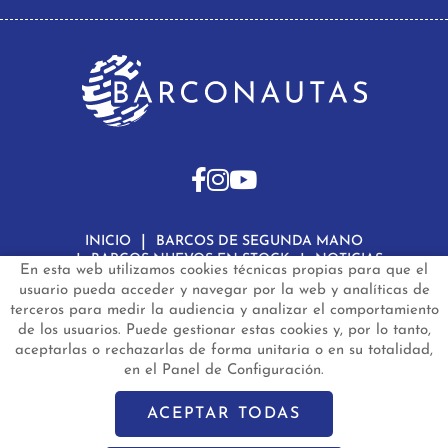
INICIO
BARCOS DE SEGUNDA MANO
BARCOS NUEVOS EN STOCK
NOTICIAS
En esta web utilizamos cookies técnicas propias para que el
PREGUNTAS FRECUENTES
CONTACTO
usuario pueda acceder y navegar por la web y analíticas de
terceros para medir la audiencia y analizar el comportamiento
Aviso Legal
Política de Privacidad de Datos
de los usuarios. Puede gestionar estas cookies y, por lo tanto,
Política de Cookies
Configuración de Cookies
aceptarlas o rechazarlas de forma unitaria o en su totalidad,
en el Panel de Configuración.
barconautas.com
© 2024 - Diseño y programación por
Edina.es
ACEPTAR TODAS