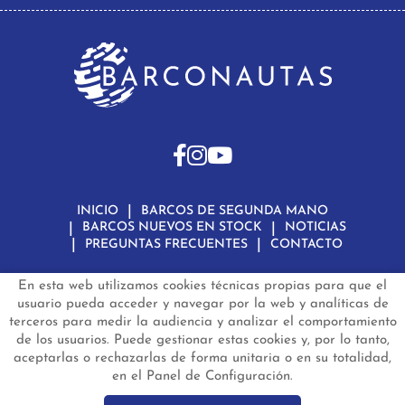
INICIO
BARCOS DE SEGUNDA MANO
BARCOS NUEVOS EN STOCK
NOTICIAS
PREGUNTAS FRECUENTES
CONTACTO
En esta web utilizamos cookies técnicas propias para que el
Aviso Legal
Política de Privacidad de Datos
Política de Cookies
Configuración de Cookies
usuario pueda acceder y navegar por la web y analíticas de
terceros para medir la audiencia y analizar el comportamiento
barconautas.com
© 2024 - Diseño y programación por
Edina.es
de los usuarios. Puede gestionar estas cookies y, por lo tanto,
aceptarlas o rechazarlas de forma unitaria o en su totalidad,
en el Panel de Configuración.