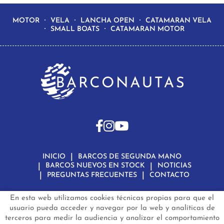
MOTOR
VELA
LANCHA OPEN
CATAMARAN VELA
SMALL BOATS
CATAMARAN MOTOR
INICIO
BARCOS DE SEGUNDA MANO
BARCOS NUEVOS EN STOCK
NOTICIAS
PREGUNTAS FRECUENTES
CONTACTO
En esta web utilizamos cookies técnicas propias para que el
Aviso Legal
Política de Privacidad de Datos
Política de Cookies
Configuración de Cookies
usuario pueda acceder y navegar por la web y analíticas de
terceros para medir la audiencia y analizar el comportamiento
barconautas.com
© 2024 - Diseño y programación por
Edina.es