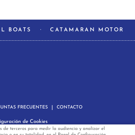
L BOATS
CATAMARAN MOTOR
GUNTAS FRECUENTES
CONTACTO
iguración de Cookies
s de terceros para medir la audiencia y analizar el
.es
aria o en su totalidad, en el Panel de Configuración.