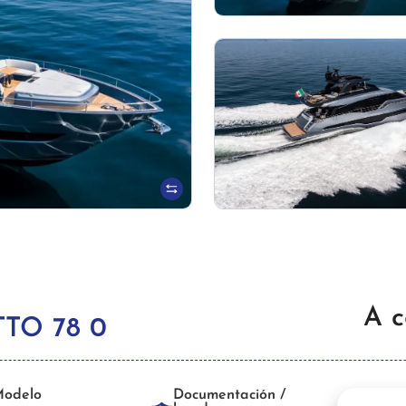
A c
TO 78 0
odelo
Documentación /