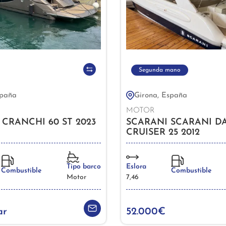
Segunda mano
spaña
Girona, España
MOTOR
CRANCHI 60 ST 2023
SCARANI SCARANI D
CRUISER 25 2012
Tipo barco
Eslora
Combustible
Combustible
Motor
7,46
ar
52.000€