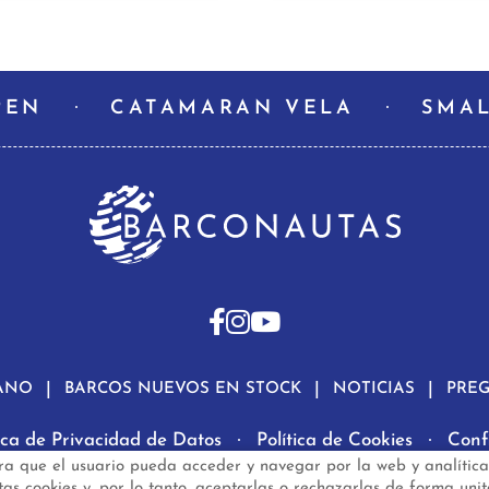
PEN
CATAMARAN VELA
SMAL
ANO
BARCOS NUEVOS EN STOCK
NOTICIAS
PRE
tica de Privacidad de Datos
Política de Cookies
Conf
ra que el usuario pueda acceder y navegar por la web y analítica
rconautas.com
© 2024 - Diseño y programación por
Edina
s cookies y, por lo tanto, aceptarlas o rechazarlas de forma unit