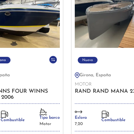
ano
Nuevo
spaña
Girona, España
MOTOR
NNS FOUR WINNS
RAND RAND MANA 23
 2006
Tipo barco
Eslora
Combustible
Combustible
Motor
7,20