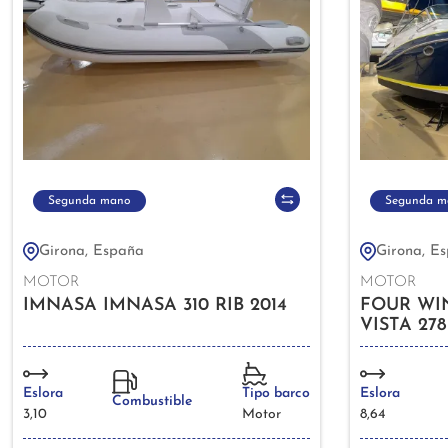
Segunda mano
Segunda m
Girona, España
Girona, E
MOTOR
MOTOR
IMNASA IMNASA 310 RIB 2014
FOUR WI
VISTA 278
Eslora
Tipo barco
Eslora
Combustible
3,10
Motor
8,64