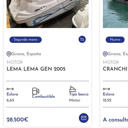
Segunda mano
Nuevo
Girona, España
Girona, E
MOTOR
MOTOR
LEMA LEMA GEN 2005
CRANCHI 
Eslora
Tipo barco
Eslora
Combustible
6,65
Motor
18,52
28.500€
A consult