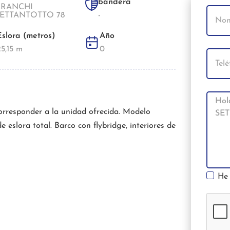
bandera
CRANCHI
ETTANTOTTO 78
-
Eslora (metros)
Año
25,15 m
0
orresponder a la unidad ofrecida. Modelo
e eslora total. Barco con flybridge, interiores de
He 