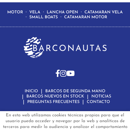
MOTOR
VELA
LANCHA OPEN
CATAMARAN VELA
SMALL BOATS
CATAMARAN MOTOR
INICIO
BARCOS DE SEGUNDA MANO
BARCOS NUEVOS EN STOCK
NOTICIAS
PREGUNTAS FRECUENTES
CONTACTO
En esta web utilizamos cookies técnicas propias para que el
Aviso Legal
Política de Privacidad de Datos
Política de Cookies
Configuración de Cookies
usuario pueda acceder y navegar por la web y analíticas de
terceros para medir la audiencia y analizar el comportamiento
barconautas.com
© 2024 - Diseño y programación por
Edina.es