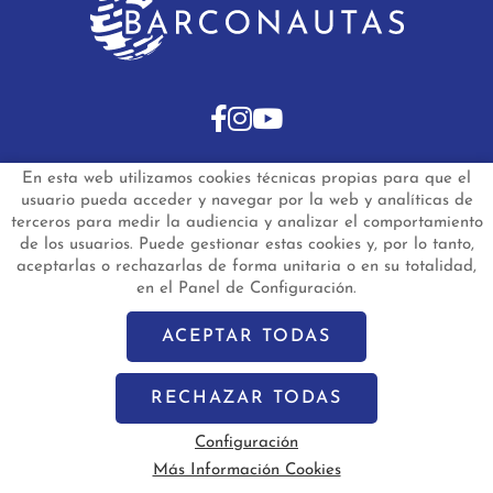
En esta web utilizamos cookies técnicas propias para que el
INICIO
BARCOS DE SEGUNDA MANO
usuario pueda acceder y navegar por la web y analíticas de
BARCOS NUEVOS EN STOCK
NOTICIAS
terceros para medir la audiencia y analizar el comportamiento
PREGUNTAS FRECUENTES
CONTACTO
de los usuarios. Puede gestionar estas cookies y, por lo tanto,
aceptarlas o rechazarlas de forma unitaria o en su totalidad,
Aviso Legal
Política de Privacidad de Datos
en el Panel de Configuración.
Política de Cookies
Configuración de Cookies
barconautas.com
© 2024 - Diseño y programación por
Edina.es
ACEPTAR TODAS
RECHAZAR TODAS
Configuración
Más Información Cookies
Vela
Motor
Segunda Mano
Nuevo