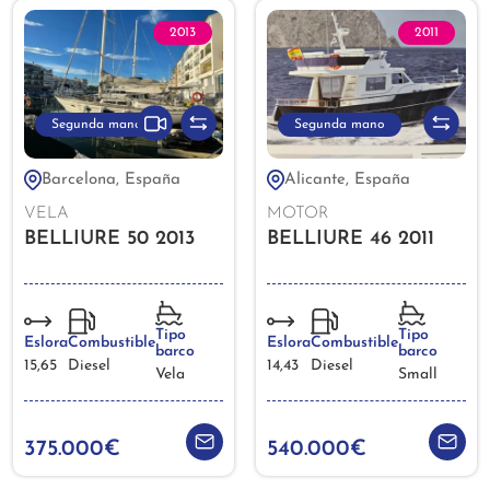
2013
2011
Segunda mano
Segunda mano
Barcelona, España
Alicante, España
VELA
MOTOR
BELLIURE 50 2013
BELLIURE 46 2011
Tipo
Tipo
Eslora
Combustible
Eslora
Combustible
barco
barco
15,65
Diesel
14,43
Diesel
Vela
Small
375.000€
540.000€