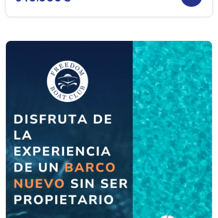
manufacturing high quality yachts for more than
100 years. [DE] Beeindruckender, einzigartiger
Trawler (nur 1 hergestellt), handgefertigt von einer
renommierten Marke, mit 3 Kabinen und 2
Badezimmern, ausgestattet mit 2 Dieselmotoren
mit wenigen Betriebsstunden und Generator.
Belliure ist eine renommierte spanische Werft, die
seit mehr als 100 Jahren hochwertige Yachten
herstellt. [FR] Formidable Trawler unique
(seulement un fabriqué) fabriqué à la main par
une marque prestigieuse et légendaire, avec 3
cabines et 2 salles de bain, équipé de 2 moteurs
diesel avec quelques heures de navigation
seulement et générateur. Belliure est un chantier
naval espagnol renommé qui fabrique des yachts
de haute qualité depuis plus de 100 ans. [IT]
Formidable Trawler único (solo 1 fabricado) hecho
a mano por una prestigiosa marca, con 3
camarotes y 2 baños, equipado con 2 motores