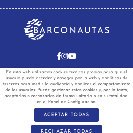
En esta web utilizamos cookies técnicas propias para que el
INICIO
BARCOS DE SEGUNDA MANO
usuario pueda acceder y navegar por la web y analíticas de
BARCOS NUEVOS EN STOCK
NOTICIAS
terceros para medir la audiencia y analizar el comportamiento
PREGUNTAS FRECUENTES
CONTACTO
de los usuarios. Puede gestionar estas cookies y, por lo tanto,
aceptarlas o rechazarlas de forma unitaria o en su totalidad,
Aviso Legal
Política de Privacidad de Datos
en el Panel de Configuración.
Política de Cookies
Configuración de Cookies
barconautas.com
© 2024 - Diseño y programación por
Edina.es
ACEPTAR TODAS
RECHAZAR TODAS