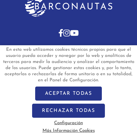
En esta web utilizamos cookies técnicas propias para que el
INICIO
BARCOS DE SEGUNDA MANO
usuario pueda acceder y navegar por la web y analíticas de
BARCOS NUEVOS EN STOCK
NOTICIAS
terceros para medir la audiencia y analizar el comportamiento
PREGUNTAS FRECUENTES
CONTACTO
de los usuarios. Puede gestionar estas cookies y, por lo tanto,
aceptarlas o rechazarlas de forma unitaria o en su totalidad,
Aviso Legal
Política de Privacidad de Datos
en el Panel de Configuración.
Política de Cookies
Configuración de Cookies
barconautas.com
© 2024 - Diseño y programación por
Edina.es
ACEPTAR TODAS
RECHAZAR TODAS
Configuración
Más Información Cookies
Vela
Motor
Segunda Mano
Nuevo