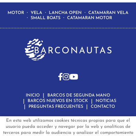
MOTOR
VELA
LANCHA OPEN
CATAMARAN VELA
SMALL BOATS
CATAMARAN MOTOR
INICIO
BARCOS DE SEGUNDA MANO
BARCOS NUEVOS EN STOCK
NOTICIAS
PREGUNTAS FRECUENTES
CONTACTO
En esta web utilizamos cookies técnicas propias para que el
Aviso Legal
Política de Privacidad de Datos
Política de Cookies
Configuración de Cookies
usuario pueda acceder y navegar por la web y analíticas de
terceros para medir la audiencia y analizar el comportamiento
barconautas.com
© 2024 - Diseño y programación por
Edina.es