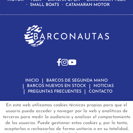
SMALL BOATS
CATAMARAN MOTOR
INICIO
BARCOS DE SEGUNDA MANO
BARCOS NUEVOS EN STOCK
NOTICIAS
PREGUNTAS FRECUENTES
CONTACTO
En esta web utilizamos cookies técnicas propias para que el
Aviso Legal
Política de Privacidad de Datos
Política de Cookies
Configuración de Cookies
usuario pueda acceder y navegar por la web y analíticas de
terceros para medir la audiencia y analizar el comportamiento
barconautas.com
© 2024 - Diseño y programación por
Edina.es
de los usuarios. Puede gestionar estas cookies y, por lo tanto,
aceptarlas o rechazarlas de forma unitaria o en su totalidad,