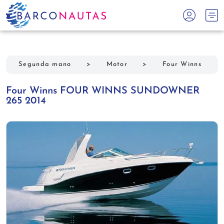
Segunda mano
>
Motor
>
Four Winns
Four Winns FOUR WINNS SUNDOWNER
265 2014