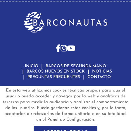
INICIO
BARCOS DE SEGUNDA MANO
BARCOS NUEVOS EN STOCK
NOTICIAS
PREGUNTAS FRECUENTES
CONTACTO
En esta web utilizamos cookies técnicas propias para que el
Aviso Legal
Política de Privacidad de Datos
Política de Cookies
Configuración de Cookies
usuario pueda acceder y navegar por la web y analíticas de
terceros para medir la audiencia y analizar el comportamiento
barconautas.com
© 2024 - Diseño y programación por
Edina.es
de los usuarios. Puede gestionar estas cookies y, por lo tanto,
aceptarlas o rechazarlas de forma unitaria o en su totalidad,
en el Panel de Configuración.