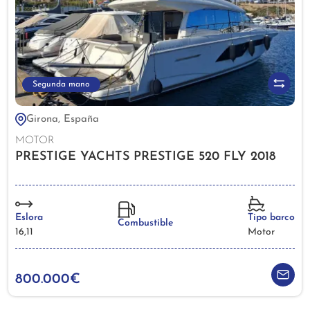
Segunda mano
Girona, España
MOTOR
PRESTIGE YACHTS PRESTIGE 520 FLY 2018
Eslora
Tipo barco
Combustible
16,11
Motor
800.000€