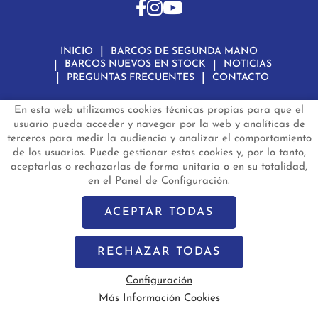
INICIO
BARCOS DE SEGUNDA MANO
BARCOS NUEVOS EN STOCK
NOTICIAS
PREGUNTAS FRECUENTES
CONTACTO
En esta web utilizamos cookies técnicas propias para que el
Aviso Legal
Política de Privacidad de Datos
Política de Cookies
Configuración de Cookies
usuario pueda acceder y navegar por la web y analíticas de
terceros para medir la audiencia y analizar el comportamiento
barconautas.com
© 2024 - Diseño y programación por
Edina.es
de los usuarios. Puede gestionar estas cookies y, por lo tanto,
aceptarlas o rechazarlas de forma unitaria o en su totalidad,
en el Panel de Configuración.
ACEPTAR TODAS
RECHAZAR TODAS
Configuración
Más Información Cookies