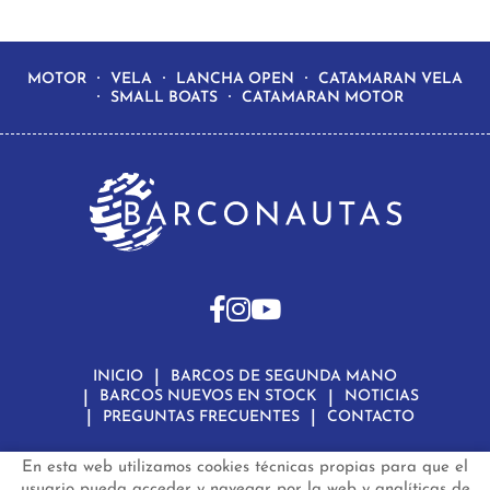
MOTOR
VELA
LANCHA OPEN
CATAMARAN VELA
SMALL BOATS
CATAMARAN MOTOR
INICIO
BARCOS DE SEGUNDA MANO
BARCOS NUEVOS EN STOCK
NOTICIAS
PREGUNTAS FRECUENTES
CONTACTO
En esta web utilizamos cookies técnicas propias para que el
Aviso Legal
Política de Privacidad de Datos
Política de Cookies
Configuración de Cookies
usuario pueda acceder y navegar por la web y analíticas de