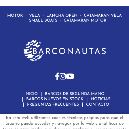
MOTOR
VELA
LANCHA OPEN
CATAMARAN VELA
SMALL BOATS
CATAMARAN MOTOR
INICIO
BARCOS DE SEGUNDA MANO
BARCOS NUEVOS EN STOCK
NOTICIAS
PREGUNTAS FRECUENTES
CONTACTO
En esta web utilizamos cookies técnicas propias para que el
Aviso Legal
Política de Privacidad de Datos
Política de Cookies
Configuración de Cookies
usuario pueda acceder y navegar por la web y analíticas de