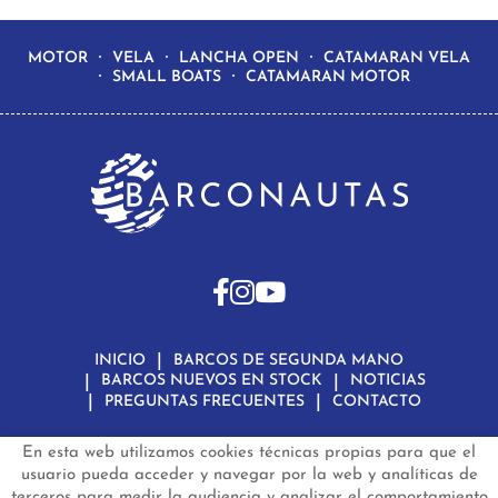
MOTOR
VELA
LANCHA OPEN
CATAMARAN VELA
SMALL BOATS
CATAMARAN MOTOR
INICIO
BARCOS DE SEGUNDA MANO
BARCOS NUEVOS EN STOCK
NOTICIAS
PREGUNTAS FRECUENTES
CONTACTO
En esta web utilizamos cookies técnicas propias para que el
Aviso Legal
Política de Privacidad de Datos
Política de Cookies
Configuración de Cookies
usuario pueda acceder y navegar por la web y analíticas de
terceros para medir la audiencia y analizar el comportamiento