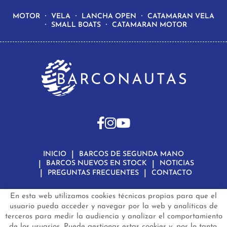
MOTOR
VELA
LANCHA OPEN
CATAMARAN VELA
SMALL BOATS
CATAMARAN MOTOR
INICIO
BARCOS DE SEGUNDA MANO
BARCOS NUEVOS EN STOCK
NOTICIAS
PREGUNTAS FRECUENTES
CONTACTO
En esta web utilizamos cookies técnicas propias para que el
Aviso Legal
Política de Privacidad de Datos
Política de Cookies
Configuración de Cookies
usuario pueda acceder y navegar por la web y analíticas de
terceros para medir la audiencia y analizar el comportamiento
barconautas.com
© 2024 - Diseño y programación por
Edina.es
de los usuarios. Puede gestionar estas cookies y, por lo tanto,