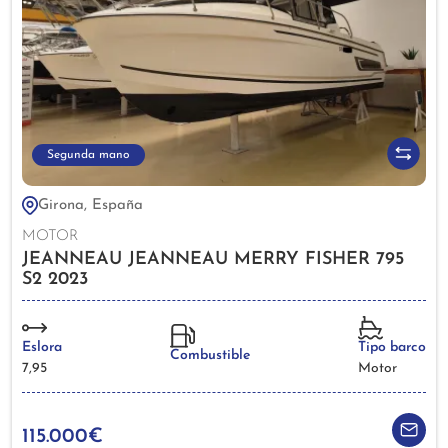
Segunda mano
Girona, España
MOTOR
JEANNEAU JEANNEAU MERRY FISHER 795
S2 2023
Eslora
Tipo barco
Combustible
7,95
Motor
115.000€