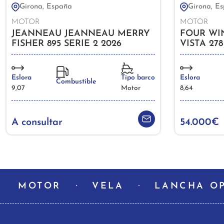
Girona, España
Girona, E
MOTOR
MOTOR
JEANNEAU JEANNEAU MERRY
FOUR WI
FISHER 895 SERIE 2 2026
VISTA 278
Eslora
Tipo barco
Eslora
Combustible
9,07
Motor
8,64
A consultar
54.000€
MOTOR
VELA
LANCHA O