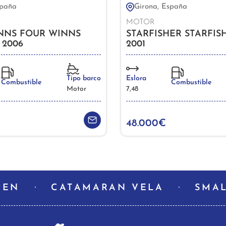
spaña
Girona, España
MOTOR
NNS FOUR WINNS
STARFISHER STARFIS
 2006
2001
Tipo barco
Eslora
Combustible
Combustible
Motor
7,48
48.000€
PEN
CATAMARAN VELA
SMAL