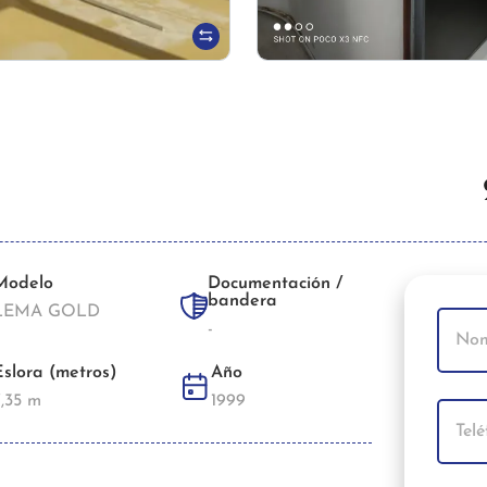
Modelo
Documentación /
bandera
LEMA GOLD
-
Eslora (metros)
Año
7,35 m
1999