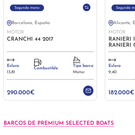
Segunda mano
Segunda m
Barcelona, España
Alicante, 
MOTOR
MOTOR
CRANCHI 44 2017
RANIERI
RANIERI 
TOURING
Eslora
Tipo barco
Eslora
Combustible
13,81
Motor
9,40
290.000€
182.000€
BARCOS DE PREMIUM SELECTED BOATS