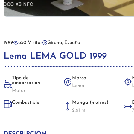
1999
350 Visitas
Girona, España
Lema LEMA GOLD 1999
Tipo de
Marca
embarcación
Lema
Motor
Manga (metros)
Combustible
2,61 m
DESCRIPCIÓN