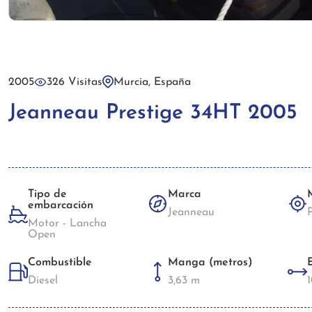
2005
326 Visitas
Murcia, España
Jeanneau Prestige 34HT 2005
Tipo de
Marca
embarcación
Jeanneau
Motor - Lancha
Open
Combustible
Manga (metros)
Diesel
3,63 m