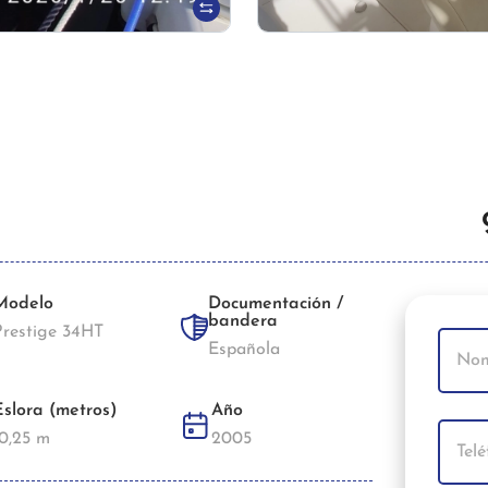
Modelo
Documentación /
bandera
Prestige 34HT
Española
Eslora (metros)
Año
10,25 m
2005