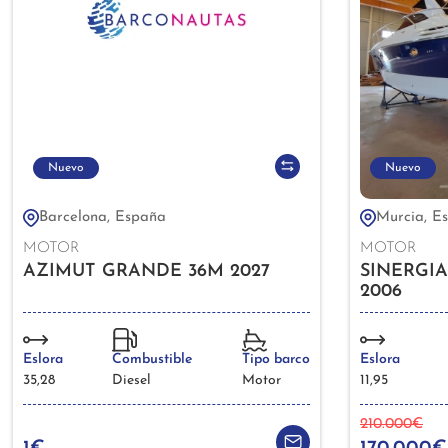
Nuevo
Nuevo
Barcelona, España
Murcia, E
MOTOR
MOTOR
AZIMUT GRANDE 36M 2027
SINERGIA
2006
Eslora
Combustible
Tipo barco
Eslora
35,28
Diesel
Motor
11,95
210.000€