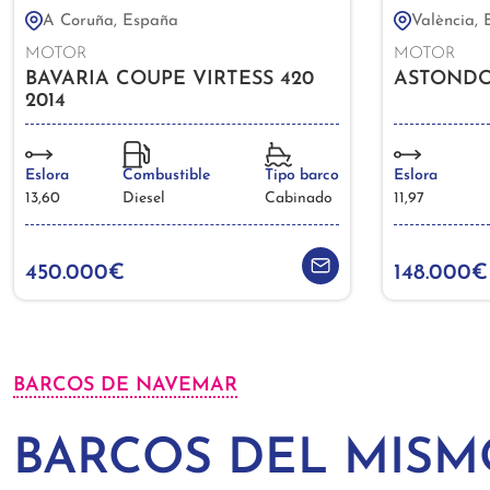
A Coruña, España
València,
MOTOR
MOTOR
BAVARIA COUPE VIRTESS 420
ASTONDO
2014
Eslora
Combustible
Tipo barco
Eslora
13,60
Diesel
Cabinado
11,97
450.000€
148.000€
BARCOS DE NAVEMAR
BARCOS DEL MIS