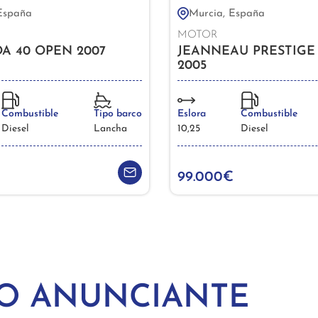
 España
Murcia, España
MOTOR
A 40 OPEN 2007
JEANNEAU PRESTIGE
2005
Combustible
Tipo barco
Eslora
Combustible
Diesel
Lancha
10,25
Diesel
99.000€
MO ANUNCIANTE