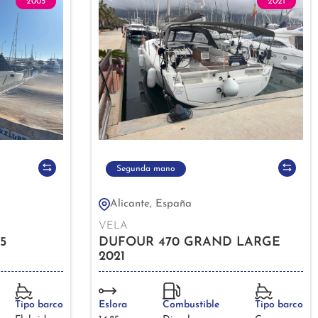
2005
2021
Segunda mano
Alicante, España
VELA
5
DUFOUR 470 GRAND LARGE
2021
Tipo barco
Eslora
Combustible
Tipo barco