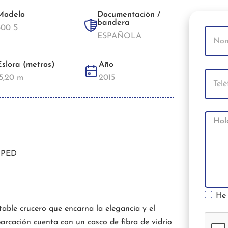
Modelo
Documentación /
bandera
500 S
ESPAÑOLA
Eslora (metros)
Año
15,20 m
2015
PPED
He 
able crucero que encarna la elegancia y el
arcación cuenta con un casco de fibra de vidrio