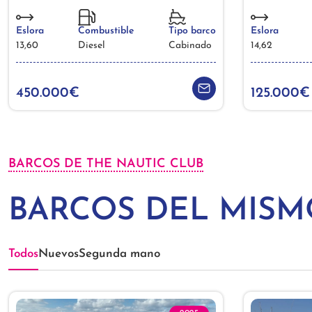
Eslora
Combustible
Tipo barco
Eslora
13,60
Diesel
Cabinado
14,62
450.000€
125.000€
BARCOS DE THE NAUTIC CLUB
BARCOS DEL MIS
Todos
Nuevos
Segunda mano