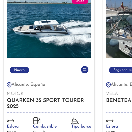
2025
Nuevo
Segunda m
Alicante, España
Alicante, 
MOTOR
VELA
QUARKEN 35 SPORT TOURER
BENETEAU
2025
Eslora
Combustible
Tipo barco
Eslora