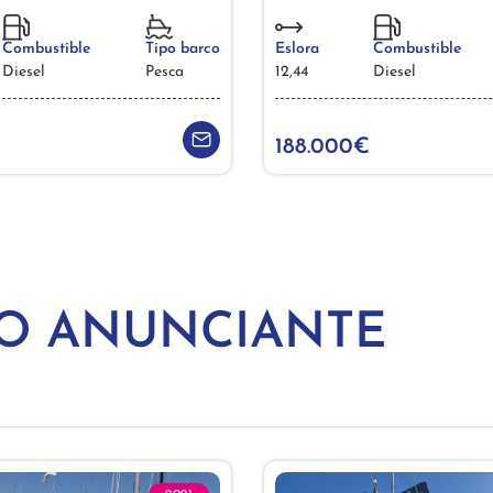
Combustible
Tipo barco
Eslora
Combustible
Diesel
Pesca
12,44
Diesel
188.000€
MO ANUNCIANTE