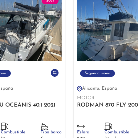
2021
ano
Segunda mano
España
Alicante, España
MOTOR
 OCEANIS 40.1 2021
RODMAN 870 FLY 200
Combustible
Tipo barco
Eslora
Combustible