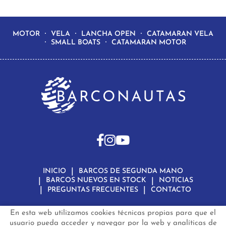
MOTOR
VELA
LANCHA OPEN
CATAMARAN VELA
SMALL BOATS
CATAMARAN MOTOR
INICIO
BARCOS DE SEGUNDA MANO
BARCOS NUEVOS EN STOCK
NOTICIAS
PREGUNTAS FRECUENTES
CONTACTO
En esta web utilizamos cookies técnicas propias para que el
Aviso Legal
Política de Privacidad de Datos
Política de Cookies
Configuración de Cookies
usuario pueda acceder y navegar por la web y analíticas de