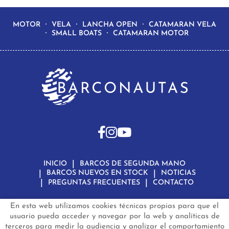
MOTOR
VELA
LANCHA OPEN
CATAMARAN VELA
SMALL BOATS
CATAMARAN MOTOR
INICIO
BARCOS DE SEGUNDA MANO
BARCOS NUEVOS EN STOCK
NOTICIAS
PREGUNTAS FRECUENTES
CONTACTO
En esta web utilizamos cookies técnicas propias para que el
Aviso Legal
Política de Privacidad de Datos
Política de Cookies
Configuración de Cookies
usuario pueda acceder y navegar por la web y analíticas de
terceros para medir la audiencia y analizar el comportamiento