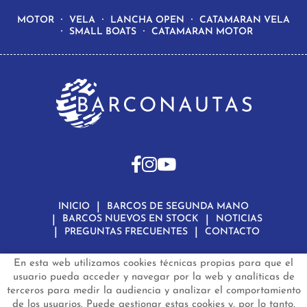
MOTOR
VELA
LANCHA OPEN
CATAMARAN VELA
SMALL BOATS
CATAMARAN MOTOR
INICIO
BARCOS DE SEGUNDA MANO
BARCOS NUEVOS EN STOCK
NOTICIAS
PREGUNTAS FRECUENTES
CONTACTO
En esta web utilizamos cookies técnicas propias para que el
Aviso Legal
Política de Privacidad de Datos
Política de Cookies
Configuración de Cookies
usuario pueda acceder y navegar por la web y analíticas de
terceros para medir la audiencia y analizar el comportamiento
barconautas.com
© 2024 - Diseño y programación por
Edina.es
de los usuarios. Puede gestionar estas cookies y, por lo tanto,