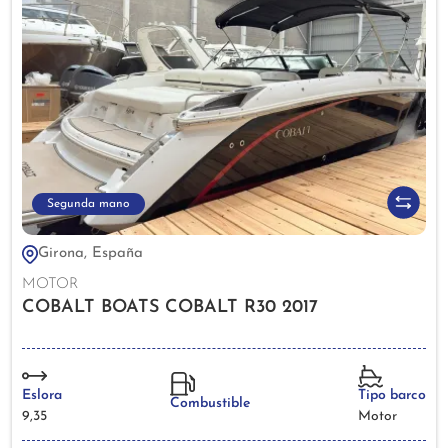
Segunda mano
Girona, España
MOTOR
COBALT BOATS COBALT R30 2017
Eslora
Tipo barco
Combustible
9,35
Motor