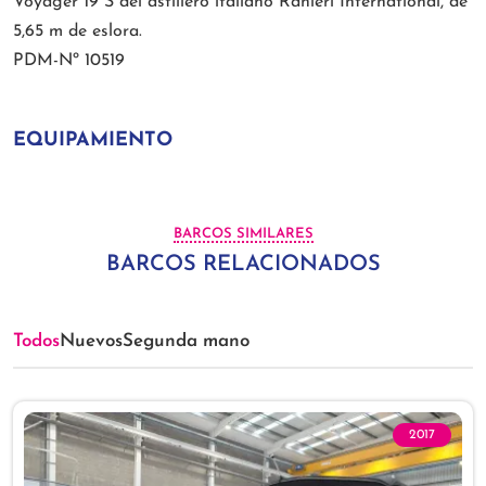
Voyager 19 S del astillero italiano Ranieri International, de
5,65 m de eslora.
PDM-Nº 10519
EQUIPAMIENTO
BARCOS SIMILARES
BARCOS RELACIONADOS
Todos
Nuevos
Segunda mano
2017