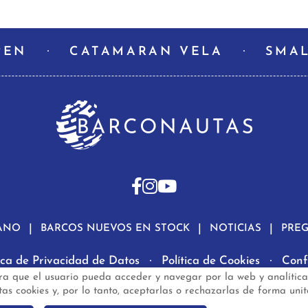
PEN
CATAMARAN VELA
SMAL
ANO
BARCOS NUEVOS EN STOCK
NOTICIAS
PRE
tica de Privacidad de Datos
Política de Cookies
Conf
ra que el usuario pueda acceder y navegar por la web y analítica
rconautas.com
© 2024 - Diseño y programación por
Edina
s cookies y, por lo tanto, aceptarlas o rechazarlas de forma unit