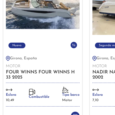
Nuevo
Segunda m
Girona, España
Girona, E
MOTOR
MOTOR
FOUR WINNS FOUR WINNS H
NADIR NA
33 2025
2002
Eslora
Tipo barco
Eslora
Combustible
10,49
Motor
7,10