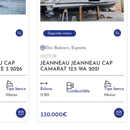
Segunda mano
Illes Balears, España
MOTOR
U CAP
JEANNEAU JEANNEAU CAP
E 3 2026
CAMARAT 12.5 WA 2021
Tipo barco
Eslora
Tipo barco
Combustible
Motor
11,90
Motor
330.000€