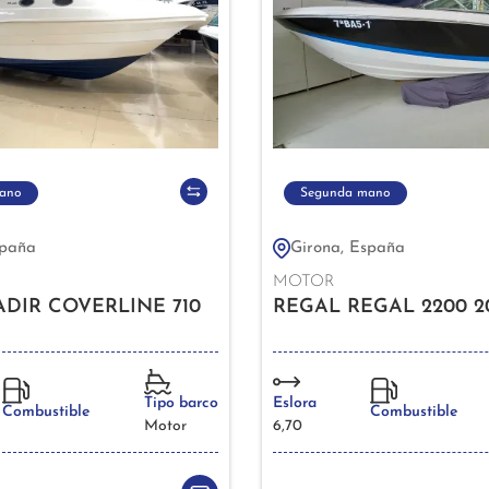
ano
Segunda mano
spaña
Girona, España
MOTOR
DIR COVERLINE 710
REGAL REGAL 2200 2
Tipo barco
Eslora
Combustible
Combustible
Motor
6,70