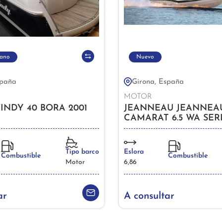
ano
Nuevo
spaña
Girona, España
MOTOR
NDY 40 BORA 2001
JEANNEAU JEANNEA
CAMARAT 6.5 WA SERI
Tipo barco
Eslora
Combustible
Combustible
Motor
6,86
ar
A consultar