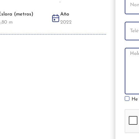
-
Eslora (metros)
Año
6,80 m
2022
He 