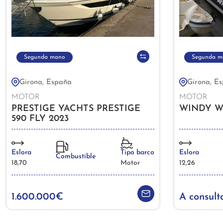
Segunda mano
Segunda m
Girona, España
Girona, E
MOTOR
MOTOR
PRESTIGE YACHTS PRESTIGE
WINDY WI
590 FLY 2023
Eslora
Tipo barco
Eslora
Combustible
18,70
Motor
12,26
1.600.000€
A consult